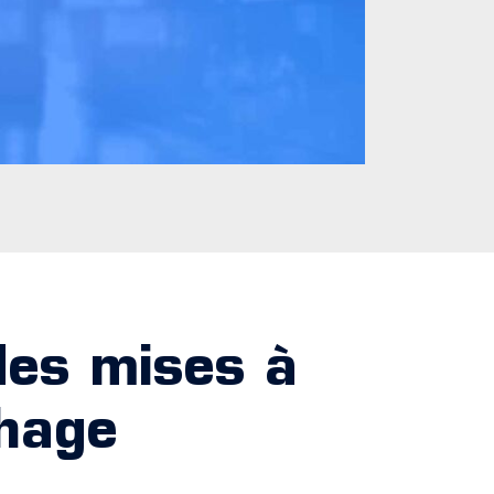
des mises à
chage