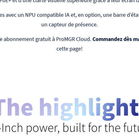
PoE+ et d’une clarté visuelle supérieure grâce à leur écran ta
ntes avec un NPU compatible IA et, en option, une barre d’ét
un capteur de présence.
re abonnement gratuit à ProMGR Cloud.
Commandez dès ma
cette page!