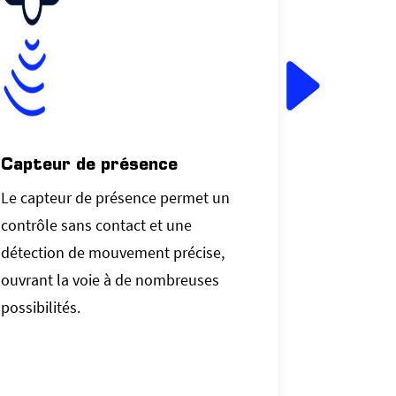
Capteur de présence
Conçue 
l’impac
Le capteur de présence permet un
La série S
contrôle sans contact et une
composé u
détection de mouvement précise,
remplaçan
ouvrant la voie à de nombreuses
traditionn
possibilités.
fibres de 
responsab