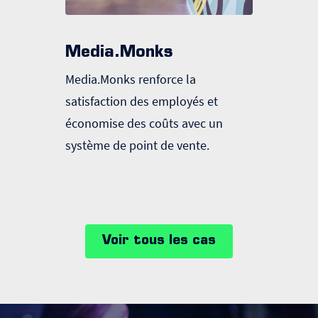
Media.Monks
Sjef
Media.Monks renforce la
Un sys
satisfaction des employés et
pour a
économise des coûts avec un
visite
système de point de vente.
Event
Voir tous les cas