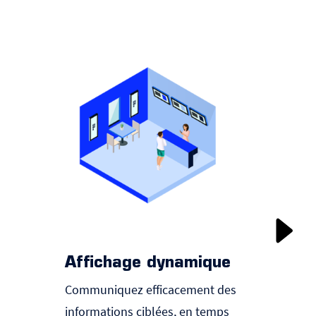
Affichage dynamique
Poin
Communiquez efficacement des
Amélior
informations ciblées, en temps
opérat