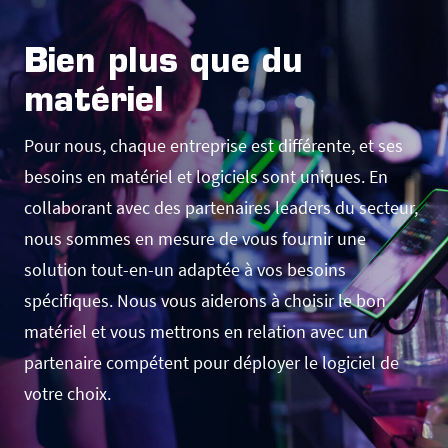
Bien plus que du
matériel
Pour nous, chaque entreprise est différente, et ses
besoins en matériel et logiciels sont uniques. En
collaborant avec des partenaires leaders du secteur,
nous sommes en mesure de vous fournir une
solution tout-en-un adaptée à vos besoins
spécifiques. Nous vous aiderons à choisir le bon
matériel et vous mettrons en relation avec un
partenaire compétent pour déployer le logiciel de
votre choix.