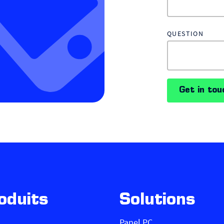
QUESTION
Get in tou
oduits
Solutions
Panel PC