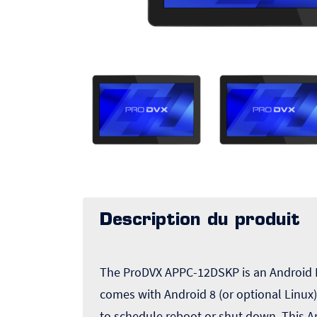
Description du produit
The ProDVX APPC-12DSKP is an Android P
comes with Android 8 (or optional Linux
to schedule reboot or shut down. This A