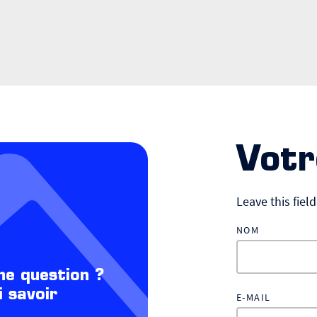
Votr
Leave this fiel
NOM
ne question ?
i savoir
E-MAIL