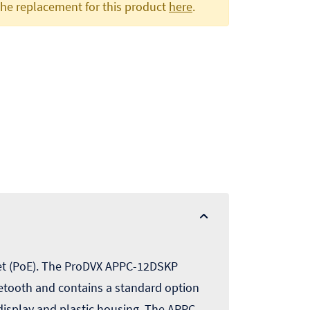
the replacement for this product
here
.
et (PoE). The ProDVX APPC-12DSKP
uetooth and contains a standard option
display and plastic housing. The APPC-