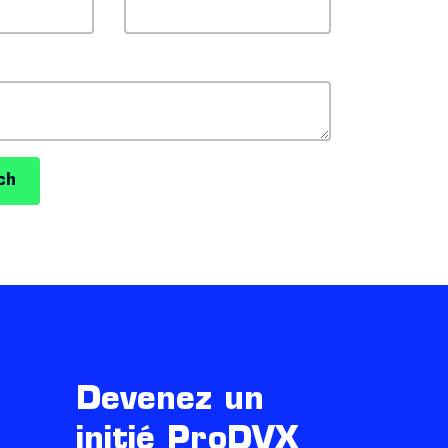
ch
Devenez un
initié ProDVX