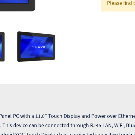
Please find 
anel PC with a 11.6” Touch Display and Power over Ethern
). This device can be connected through RJ45 LAN, WiFi, Bl
ndroid SOC Touch Display has a projected capacitive touch 