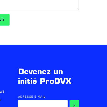
ch
Devenez un
initié ProDVX
ows
ADRESSE E-MAIL
a