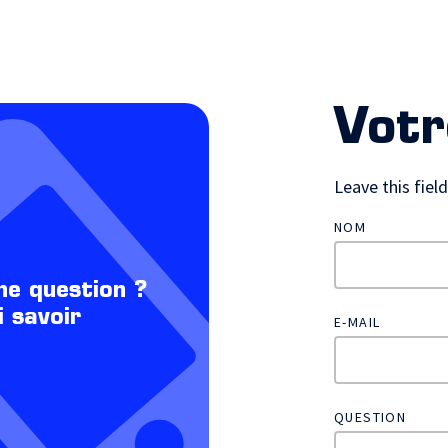
Votr
Leave this fiel
NOM
ne question ?
i savoir
E-MAIL
QUESTION