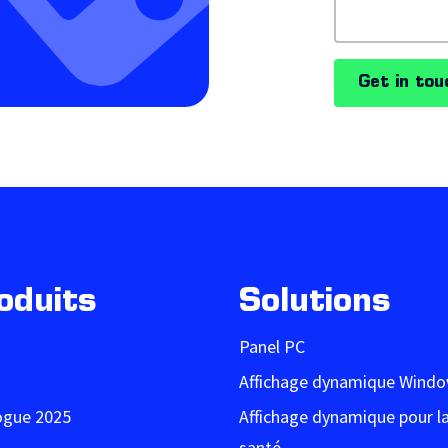
Get in tou
oduits
Solutions
Panel PC
Affichage dynamique Wind
ogue 2025
Affichage dynamique pour l
santé