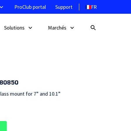
FR
ProClub portal
Support
Solutions
Marchés
LBe
Découvrez les écrans
Borne libre-service
Hôtellerie
d’affichage ProDVX
080850
nte
Système d’orientation
Retail
glass mount for 7” and 10.1”
Point de vente