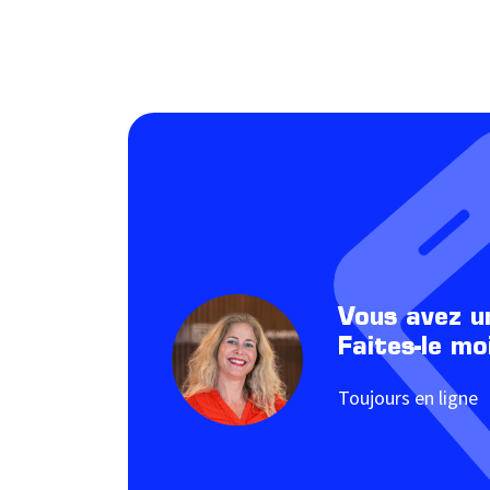
Vous avez u
Faites-le mo
Toujours en ligne