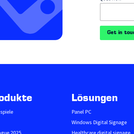
Get in tou
odukte
Lösungen
ispiele
Panel PC
Windows Digital Signage
ogue 2025
Healthcare digital signage