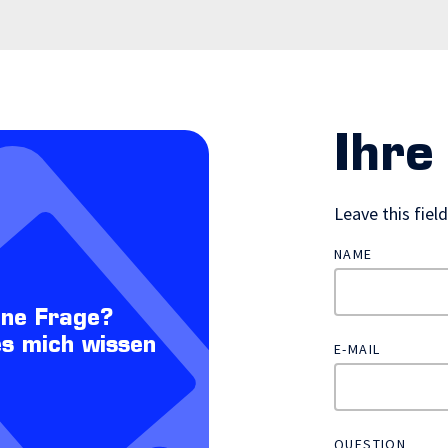
Ihre
Leave this fiel
NAME
ine Frage?
es mich wissen
E-MAIL
QUESTION