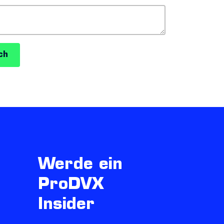
ch
Werde ein
ProDVX
Insider