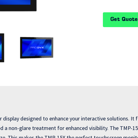
Get Quote
display designed to enhance your interactive solutions. It 
d a non-glare treatment for enhanced visibility. The TMP-15X 
eze. This makes the TMP-15X the perfect touchscreen monitor