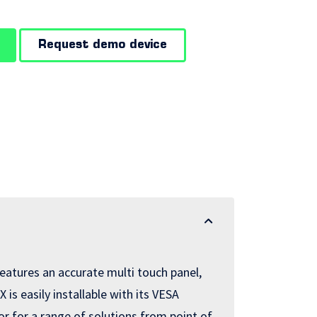
Request demo device
features an accurate multi touch panel,
is easily installable with its VESA
 for a range of solutions from point of