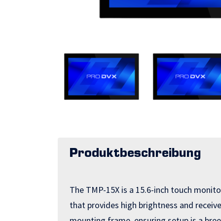
Produktbeschreibung
The TMP-15X is a 15.6-inch touch monitor 
that provides high brightness and receive
mounting frame, ensuring setup is a bre