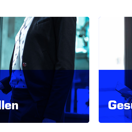
len
Ges