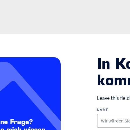
In K
kom
Leave this fiel
NAME
ine Frage?