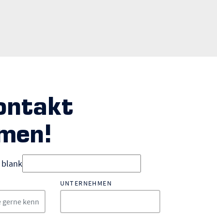
ontakt
men!
d blank
UNTERNEHMEN