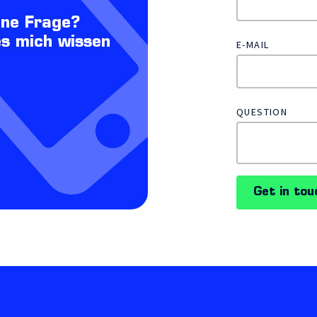
ine Frage?
es mich wissen
E-MAIL
QUESTION
Get in tou