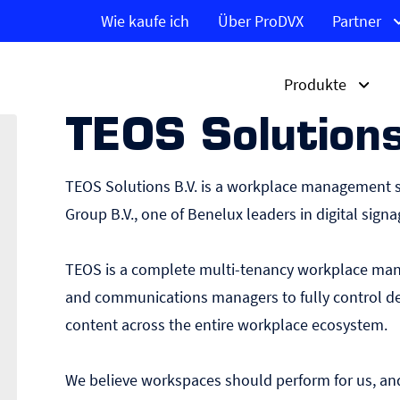
Wie kaufe ich
Über ProDVX
Partner
Produkte
TEOS Solution
Produkte
Lösungen
Märkte
TEOS Solutions B.V. is a workplace management 
Group B.V., one of Benelux leaders in digital sig
APPC S-Series
Digital Signage
Unternehmen
Entdecken Sie den APP
Kundenfeedback
Regierungsstellen
10SLBe
Entdecken Sie die IPPC-
Raumbeschilderung
Bildung
Warteschlangensyste
Gesundheitswesen
TEOS is a complete multi-tenancy workplace manag
Serie
Entdecken Sie die
Barcode-Preisprüfer
Zutrittskontrollsystem
and communications managers to fully control de
UltraWide Signage-Dis
Entdecken Sie die Box-PCs
content across the entire workplace ecosystem.
Entdecken Sie die Pro
Touch-Monitor-Display
We believe workspaces should perform ​for us, 