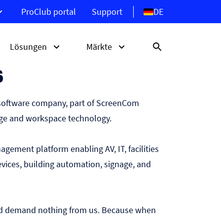
DE
ProClub portal
Support
Lösungen
Märkte
s
software company, part of ScreenCom
nage and workspace technology.
C-
Entdecken Sie die ProDVX
Selbstbedienungskioske
Hotel- und Gastgewerbe
Signage-Displays
m
Wegeleitsystem
Einzelhandel
ement platform enabling AV, IT, facilities
e
POS-System
vices, building automation, signage, and
plays
DVX-
s
and demand nothing from us. Because when