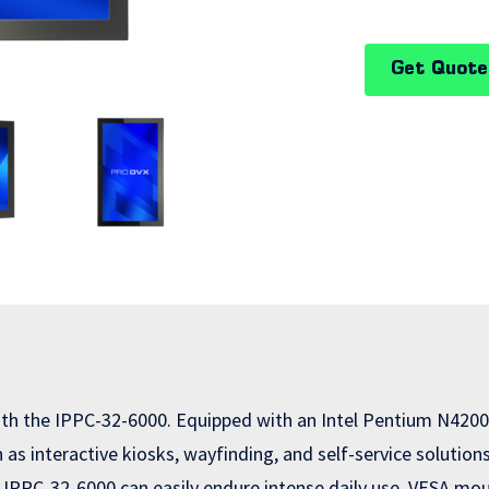
Get Quote
 with the IPPC-32-6000. Equipped with an Intel Pentium N420
ch as interactive kiosks, wayfinding, and self-service solutio
e IPPC-32-6000 can easily endure intense daily use. VESA mo