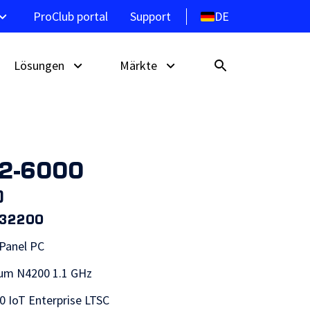
DE
ProClub portal
Support
Lösungen
Märkte
32-6000
C-
Entdecken Sie die ProDVX
Selbstbedienungskioske
Hotel- und Gastgewerbe
Signage-Displays
)
m
Wegeleitsystem
Einzelhandel
032200
e
POS-System
plays
 Panel PC
DVX-
ium N4200 1.1 GHz
s
 IoT Enterprise LTSC