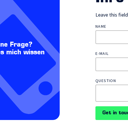
Leave this fiel
NAME
ine Frage?
es mich wissen
E-MAIL
QUESTION
Get in tou