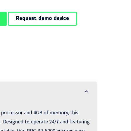
Request demo device
0 processor and 4GB of memory, this
ns. Designed to operate 24/7 and featuring
untable, the IPPC-32-6000 ensures easy