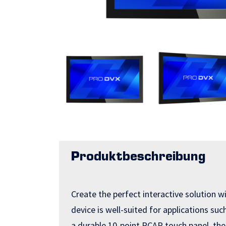
Produktbeschreibung
Create the perfect interactive solution
device is well-suited for applications su
a durable 10-point PCAP touch panel, th