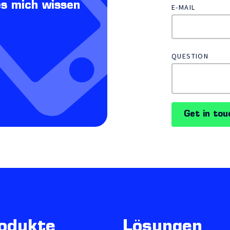
es mich wissen
E-MAIL
QUESTION
Get in tou
odukte
Lösungen