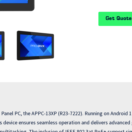
Get Quote
d Panel PC, the APPC-13XP (R23-7222). Running on Android 
 device ensures seamless operation and delivers advanced 
t multitasking. The inclusion of IEEE 802.3at PoE+ support si