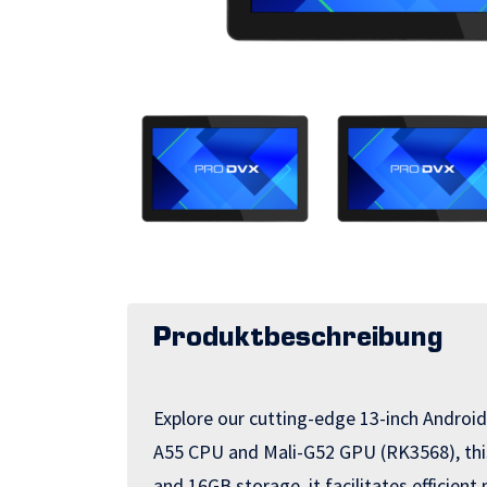
Produktbeschreibung
Explore our cutting-edge 13-inch Androi
A55 CPU and Mali-G52 GPU (RK3568), this
and 16GB storage, it facilitates efficien