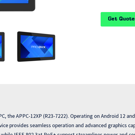
Get Quote
l PC, the APPC-12XP (R23-7222). Operating on Android 12 a
ice provides seamless operation and advanced graphics ca
ng, while IEEE 802.3at PoE+ support streamlines power and co