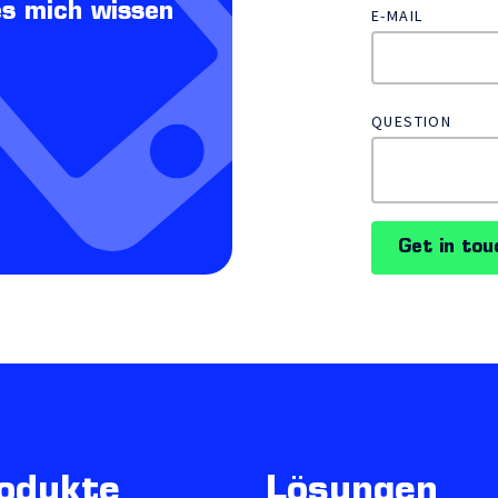
es mich wissen
E-MAIL
QUESTION
Get in tou
odukte
Lösungen