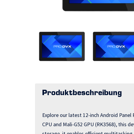
Produktbeschreibung
Explore our latest 12-inch Android Pane
CPU and Mali-G52 GPU (RK3568), this dev
storage, it enables efficient multitaski