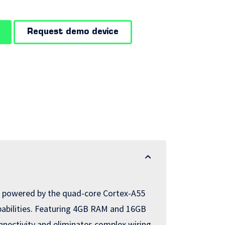
Request demo device
nd powered by the quad-core Cortex-A55
pabilities. Featuring 4GB RAM and 16GB
nnectivity and eliminates complex wiring